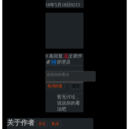
18年5月18日
0
215
0 条回复 
A
文章作
者
M
管理员
取消回复
提交
暂无讨论，
说说你的看
法吧
关于作者
关注
私信