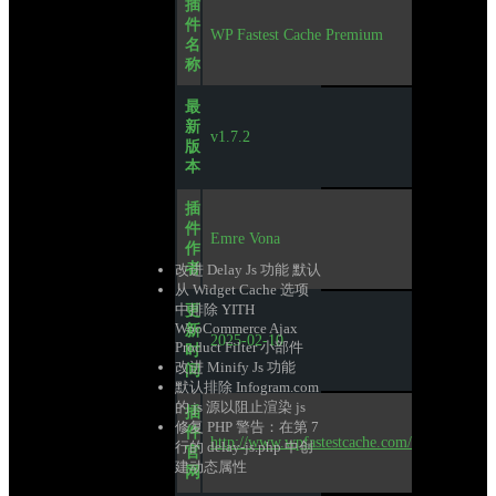
插
件
WP Fastest Cache Premium
名
称
最
新
v1.7.2
版
本
插
件
Emre Vona
作
者
改进 Delay Js 功能 默认
从 Widget Cache 选项
中排除 YITH 
更
WooCommerce Ajax 
新
2025-02-10
Product Filter 小部件
时
改进 Minify Js 功能
间
默认排除 Infogram.com 
的 js 源以阻止渲染 js
插
修复 PHP 警告：在第 7 
件
http://www.wpfastestcache.com/
行的 delay-js.php 中创
官
建动态属性
网