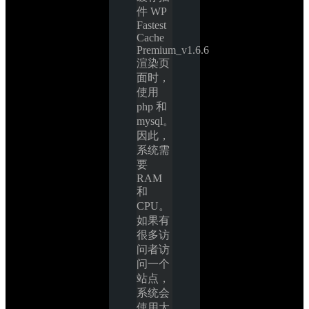
件 WP 
Fastest 
Cache 
Premium_v1.6.6 
渲染页
面时，
使用 
php 和 
mysql。
因此，
系统需
要 
RAM 
和 
CPU。
如果有
很多访
问者访
问一个
站点，
系统会
使用大