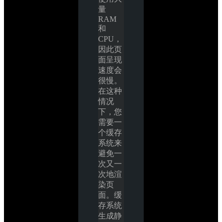
量 
RAM 
和 
CPU，
因此页
面呈现
速度会
很慢。
在这种
情况
下，您
需要一
个缓存
系统来
避免一
次又一
次地渲
染页
面。缓
存系统
生成静