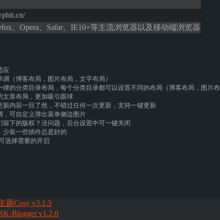
pbit.cn/
irefox、Opera、Safar、IE10+等主流浏览器以及移动端浏览器
适应
单调（博客布局，图片布局，文字布局）
一律的分类目录布局，每个分类目录都可以设置不同的布局（博客布局，图片布
的文章布局，更加吸引眼球
更新内容一目了然，不错过任何一次更新，支持一键更新
调，可自定义弹出菜单侧边图片
们留下的版权？没问题，后台设置中可一键关闭
，少装一些插件总是好的
能，可选择需要的开启
题Cosy v3.1.3
Blogger v1.2.0