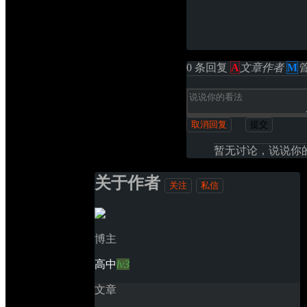
0 条回复 
A
文章作者
M
取消回复
提交
暂无讨论，说说你
关于作者
关注
私信
博主
高中
lv3
文章