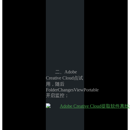
二、Adobe 
Creative Cloud点试
用，随后
FolderChangesViewPortable
开启监控；