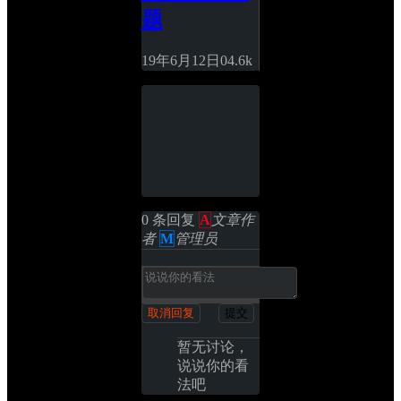
题
19年6月12日
0
4.6k
0 条回复 
A
文章作
者
M
管理员
取消回复
提交
暂无讨论，
说说你的看
法吧