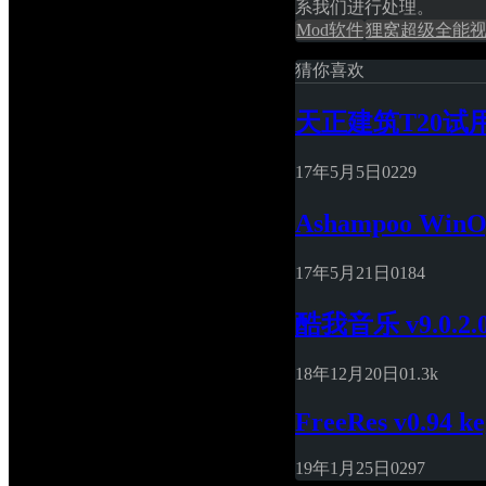
系我们进行处理。
Mod软件
狸窝超级全能
猜你喜欢
天正建筑T20试
17年5月5日
0
229
Ashampoo WinO
17年5月21日
0
184
酷我音乐 v9.0.2
18年12月20日
0
1.3k
FreeRes v0.94 k
19年1月25日
0
297