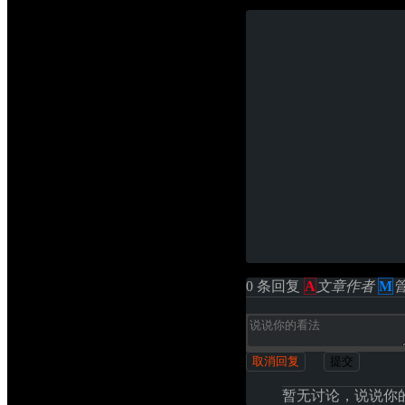
0 条回复 
A
文章作者
M
取消回复
提交
暂无讨论，说说你