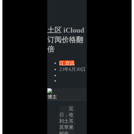
土区 iCloud 
订阅价格翻
倍
IT 资讯
23年6月30日
博主
近
日，收
到土耳
其苹果
邮件，