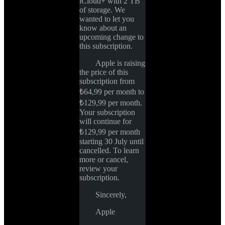
iCloud+ with 2 TB 
of storage. We 
wanted to let you 
know about an 
upcoming change to 
this subscription.
Apple is raising 
the price of this 
subscription from 
₺64,99 per month to 
₺129,99 per month. 
Your subscription 
will continue for 
₺129,99 per month 
starting 30 July until 
cancelled. To learn 
more or cancel, 
review your 
subscription. 
Sincerely,
Apple