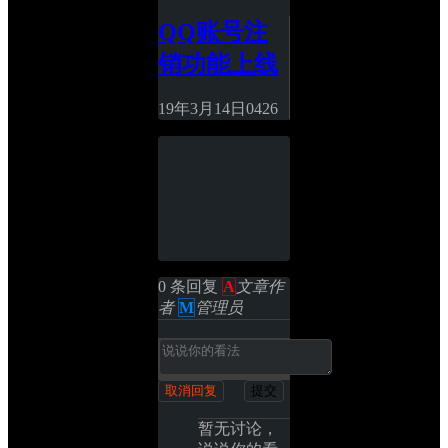
QQ账号注
销功能上线
19年3月14日
0
426
0 条回复 
A
文章作
者
M
管理员
取消回复
提交
暂无讨论，