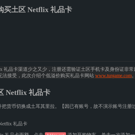
购买土区 Netflix 礼品卡
tflix 礼品卡渠道少之又少，注册还需验证土区手机卡及身份证非
无法接受，此次介绍个低溢价购买礼品卡网站 
www.turgame.com
 Netflix 礼品卡
并把货币切换成土耳其里拉。【因已有账号，故不演示账号注册
flix 礼品卡面额，点击
添加至购物车，单击一次添加一