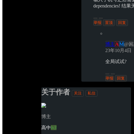
dependencies!
举报
置顶 
回复 
博主
A
M
@
困
23年10月4日
全局试试?
举报
回复 
关于作者
关注
私信
博主
高中
lv3