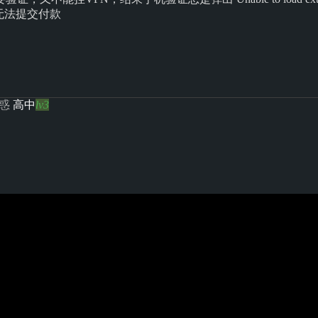
 结果无法提交付款
惑
高中
lv3