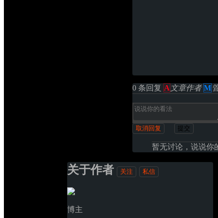
0 条回复 
A
文章作者
M
取消回复
提交
暂无讨论，说说你
关于作者
关注
私信
博主