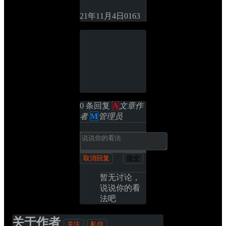
21年11月4日
0
163
0 条回复 
A
文章作
者
M
管理员
取消回复
提交
暂无讨论，
说说你的看
法吧
关于作者
关注
私信