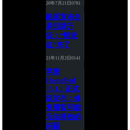
20年7月21日
0
781
酷派宣布全
新品牌升
级：“酷派
红”来了
21年11月2日
0
141
苹果 
HomePod 
15.1.1 正式
版发布：修
复播客可能
无法播放的
问题