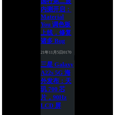
国行第二波
内测开启：
Material 
You 调色板
上线，修复
诸多 Bug
21年11月5日
0
170
三星 Galaxy 
A22s 5G 海
外发布：天
玑 700 芯
片，90Hz 
LCD 屏