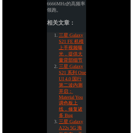
6666MHz的高频率
领跑。
相关文章：
三星 Galaxy 
S21 FE 机模
上手视频曝
光，提供大
量背部细节
三星 Galaxy 
S21 系列 One 
UI 4.0 国行
第二波内测
开启：
Material You 
调色板上
线，修复诸
多 Bug
三星 Galaxy 
A22s 5G 海