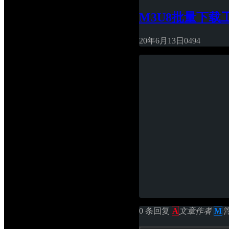
M3U8批量下载工具
20年6月13日
0
494
0 条回复 
A
文章作者
M