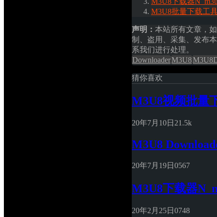
M3U8下载器N_m3u8D
M3U8批量下载工具 v
声明：
本站所有文章，如
制、盗用、采集、发布本
系我们进行处理。
Downloader
M3U8
M3U8D
猜你喜欢
M3U8视频批量下载器[
20年7月10日
2
1.5k
M3U8 Download
20年7月19日
0
567
M3U8下载器N_m3u
20年2月25日
0
748