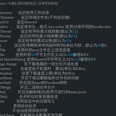
exe <URL|JSON|FILE> [OPTIONS] 
Directory 设定程序工作目录 
e Filename 设定存储文件名(不包括后缀) 
aseUrl 设定Baseurl 
headers 设定请求头，格式 key:value 使用|分割不同的key&value 
ads Thread 设定程序的最大线程数(默认为
32
) 
ads Thread 设定程序的最小线程数(默认为
16
) 
unt Count 设定程序的重试次数(默认为
15
) 
ut Sec 设定程序网络请求的超时时间(单位为秒，默认为
10
秒) 
son File 使用外部json文件定义混流选项 
le File 使用外部
16
字节文件定义AES-
128
解密KEY 
64 Base64String 使用Base64字符串定义AES-
128
解密KEY 
dRange Range 仅下载视频的一部分分片或长度 
ed Number 当速度低于此值时，重试(单位为KB/s) 
d Number 设置下载速度上限(单位为KB/s) 
elAfterDone 开启下载后删除临时文件夹的功能 
FastStart 开启混流mp4的FastStart特性 
inaryMerge 开启二进制合并分片 
rseOnly 开启仅解析模式(程序只进行到meta.json) 
udioOnly 合并时仅封装音频轨道 
DateInfo 关闭混流中的日期写入 
ge 禁用自动合并 
xy 不自动使用系统代理 
ntegrityCheck 不检测分片数量是否完整 