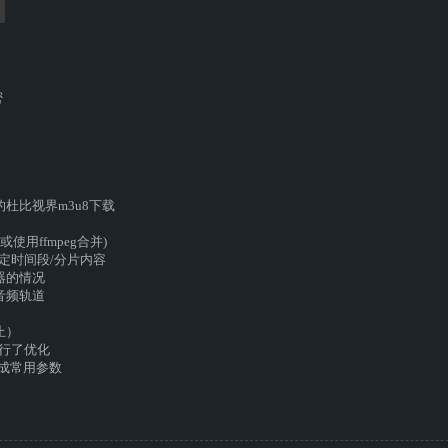
密
杜比视界m3u8下载
使用ffmpeg合并)
指定时间段/分片内容
器的情况
音频轨道
止）
进行了优化
I生成常用参数