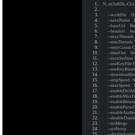
N_m3u8DL-CLI.
--workDir 
--saveNam
--baseUrl B
--headers 
--maxThre
--minThre
--retryCo
--timeO
--muxSetJ
--useKeyFi
--useKeyBase
--downloa
--stopSpe
--maxSpee
--enableD
--enableMux
--enableB
--enablePa
--enableA
--disable
--noMer
--noPro
--disableI