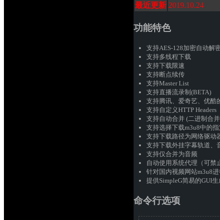
最近更新
2019.10.24
功能特色
支持AES-128加密自动解
支持多线程下载
支持下载限速
支持断点续传
支持Master List
支持直播流录制(BETA)
支持腾讯、爱奇艺、优酷的
支持自定义HTTP Headers
支持自动合并 (二进制合并或
支持选择下载m3u8中的
支持下载路径为网络驱动
支持下载外挂字幕轨道、
支持仅合并为音频
自动使用系统代理（可禁
针对国内视频网站m3u8
提供SimpleG简易的GU
命令行选项