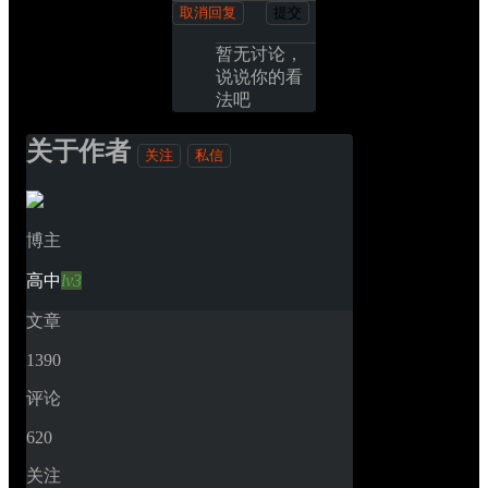
取消回复
提交
暂无讨论，
说说你的看
法吧
关于作者
关注
私信
博主
高中
lv3
文章
1390
评论
620
关注