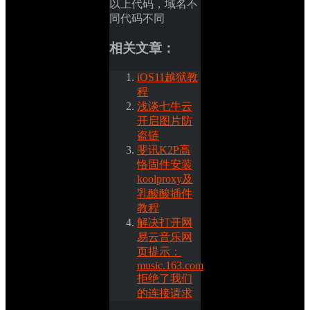
以上代码，域名不
同代码不同
相关文章：
iOS11越狱教
程
浅谈七牛云
开启图片防
盗链
斐讯K2P高
恪固件安装
koolproxy及
乳酸酸插件
教程
解决打开网
易云音乐网
页提示：
music.163.com
拒绝了我们
的连接请求