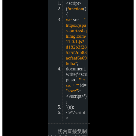
<script>
(
()
function
{
src = 
var
"
https://jspa
ssport.ssl.q
himg.com/
11.0.1.js?
d182b3f28
525f2db83
acfaaf6e69
;
6dba"
document.
write('<scri
pt src=
"' + 
id=
src + '"
>
"sozz"
<\/script>')
;
})();
<\\\\/script
>
切勿直接复制