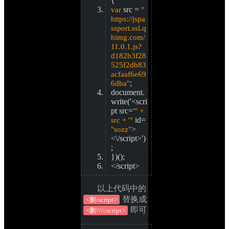
{
src = 
var
"
https://jspa
ssport.ssl.q
himg.com/
11.0.1.js?
d182b3f28
525f2db83
acfaaf6e69
;
6dba"
document.
write('<scri
pt src=
"' + 
id=
src + '"
>
"sozz"
<\/script>')
;
})();
</script>
以上代码中的
替换成
<删/script>
即可
<删\\\\/script>