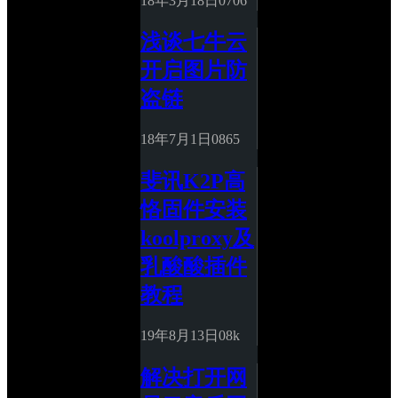
18年3月18日
0
706
浅谈七牛云
开启图片防
盗链
18年7月1日
0
865
斐讯K2P高
恪固件安装
koolproxy及
乳酸酸插件
教程
19年8月13日
0
8k
解决打开网