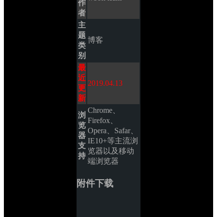
作
者
主
题
博客
类
别
最
近
2019.04.13
更
新
Chrome、
浏
Firefox、
览
Opera、Safar、
器
IE10+等主流浏
支
览器以及移动
持
端浏览器
附件下载