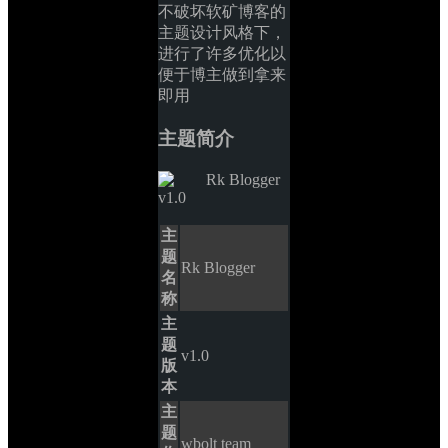
不破坏软矿博客的
主题设计风格下，
进行了许多优化以
便于博主做到拿来
即用
主题简介
主
题
Rk Blogger
名
称
主
题
v1.0
版
本
主
题
wbolt team