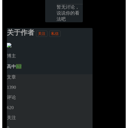
暂无讨论，
说说你的看
法吧
关于作者
关注
私信
博主
高中
lv3
文章
1390
评论
620
关注
0