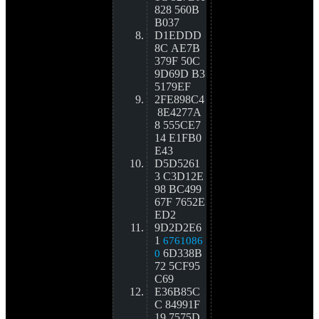
828 560B
B037
D1EDDD
8C AE7B
379F 50C
9D69D B3
5179EF
2FE898C4
8E4277A
8 555CE7
14 E1FB0
E43
D5D5261
3 C3D12E
98 BC499
67F 7652E
ED2
9D2D2E6
1 
6761086
6D338B
0
72 5CF95
C69
E36B85C
C 84991F
19 7575D