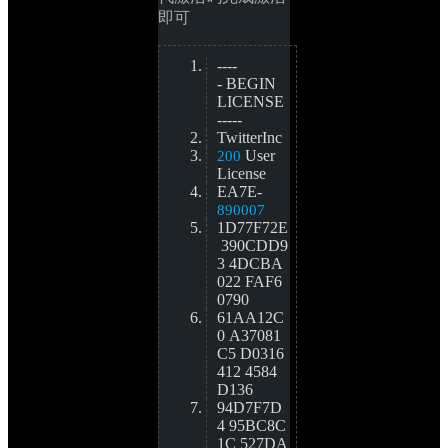
即可
----
- BEGIN 
LICENSE 
-----
TwitterInc
User 
200
License
EA7E-
890007
1D77F72E
390CDD9
3 4DCBA
022 FAF6
0790
61AA12C
0 A37081
C5 D0316
412 4584
D136
94D7F7D
4 95BC8C
1C 527DA