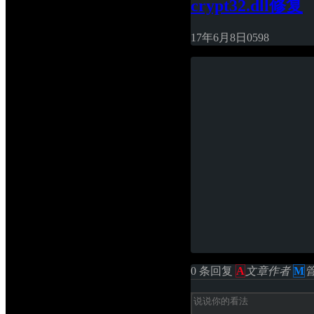
crypt32.dll修复
17年6月8日
0
598
0 条回复 
A
文章作者
M