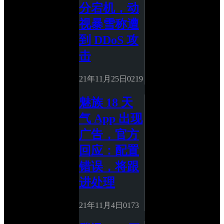
分宕机，动
视暴雪称遭
到 DDoS 攻
击
21年11月25日
0
219
魅族 18 天
气 App 出现
广告，官方
回应：配置
错误，将跟
进处理
21年11月4日
0
173