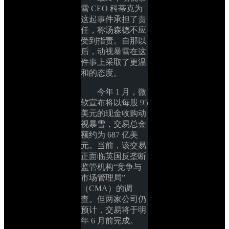
雪 CEO 科蒂克为
这起事件承担了责
任，称汤森德不应
受到指责。自那以
后，动视暴雪在这
件事上采取了更温
和的态度。
今年 1 月，微
软宣布将以每股 95 
美元的现金收购动
视暴雪，交易总金
额约为 687 亿美
元。当前，该交易
正面临英国反垄断
监管机构“竞争与
市场管理局”
（CMA）的调
查。但两家公司仍
预计，交易将于明
年 6 月前完成。