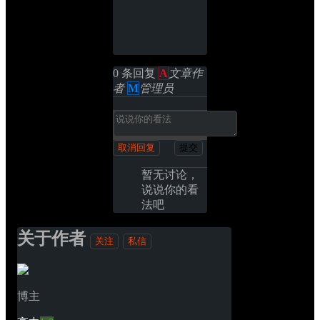
0 条回复 
A
文章作
者
M
管理员
取消回复
提交
暂无讨论，
说说你的看
法吧
关于作者
关注
私信
博主