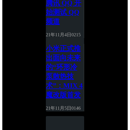
腾讯 QQ 开
始测试 QQ 
频道
21年11月4日
0
215
小米正式推
出面向未来
的“环形冷
泵散热技
术”：MIX 4 
魔改版首发
21年11月5日
0
146