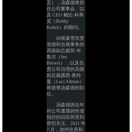
五），汤森德将担
任公司董事会、以
及 CEO 鲍比·科蒂
克（Bobby 
Kotick）的顾问。
动视暴雪负责
道德和合规事务的
高级副总裁简·布
鲁尔（Jen 
Brewer），以及负
责公司治理的高级
副总裁露西·奥特
曼（Luci Altman）
将接替汤森德的职
位。
汤森德因去年
对公司遭遇的性侵
指控的回应而受到
密切关注。2021 年 
7 月，加州住房和