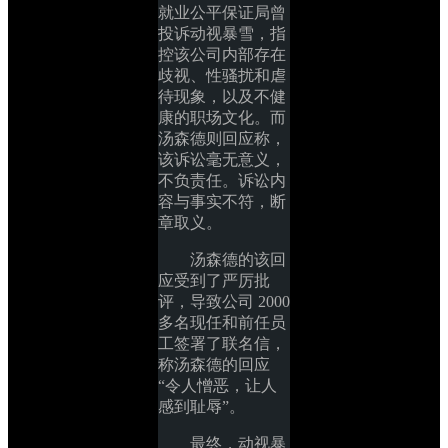
就业公平保证局曾
投诉动视暴雪，指
控该公司内部存在
歧视、性骚扰和虐
待现象，以及不健
康的职场文化。而
汤森德则回应称，
该诉讼毫无意义，
不负责任。诉讼内
容与事实不符，断
章取义。
汤森德的该回
应受到了严厉批
评，导致公司 2000 
多名现任和前任员
工签署了联名信，
称汤森德的回应
“令人憎恶，让人
感到耻辱”。
最终，动视暴