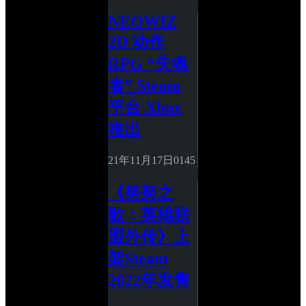
NEOWIZ 
2D 动作 
RPG “失魂
者” Steam 
平台 Xbox 
推出
21年11月17日
0
145
《努努之
歌：英雄联
盟外传》上
架Steam 
2022年发售