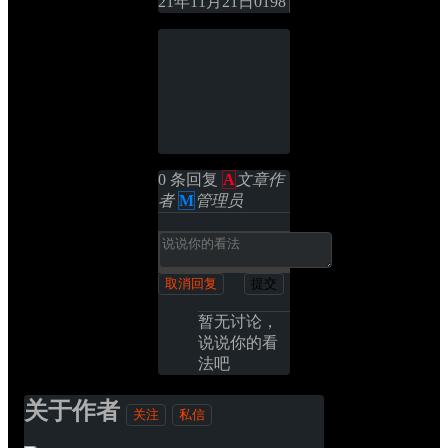
21年11月21日
0
198
0 条回复 
A
文章作
者
M
管理员
取消回复
提交
暂无讨论，
说说你的看
法吧
关于作者
关注
私信