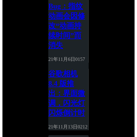
Bug：指纹
动画会因修
改“动画持
续时间”而
消失
21年11月6日
0
157
谷歌相机 
8.4 版推
出：界面微
调，闪光灯
闪烁倒计时
21年11月13日
0
212