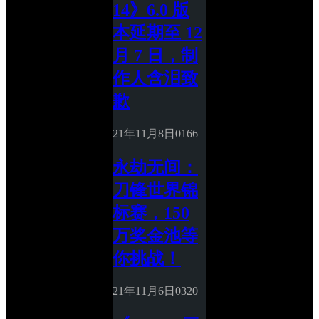
14》6.0 版
本延期至 12 
月 7 日，制
作人含泪致
歉
21年11月8日
0
166
永劫无间：
刀锋世界锦
标赛，150
万奖金池等
你挑战！
21年11月6日
0
320