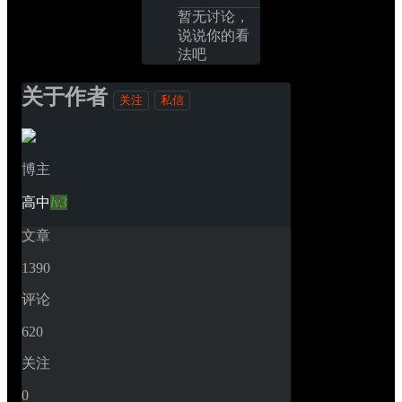
暂无讨论，
说说你的看
法吧
关于作者
关注
私信
博主
高中
lv3
文章
1390
评论
620
关注
0