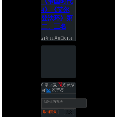
《帝国时代 
4》《艾尔
登法环》第
二、三名
21年11月8日
0
151
0 条回复 
A
文章作
者
M
管理员
取消回复
提交