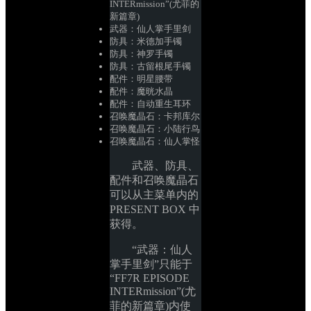
INTERmission”(尤菲的
新篇章)
武器：仙人掌手里剑
防具：米德加手镯
防具：神罗手镯
防具：古留根尾手镯
配件：明星腰带
配件：魔晄水晶
配件：自动重生耳环
召唤魔晶石：卡邦库尔
召唤魔晶石：小陆行鸟
召唤魔晶石：仙人掌怪
武器、防具、
配件和召唤魔晶石
可以从主菜单内的 
PRESENT BOX 中
获得。
“武器：仙人
掌手里剑”只能于
“FF7R EPISODE 
INTERmission”(尤
菲的新篇章)内使