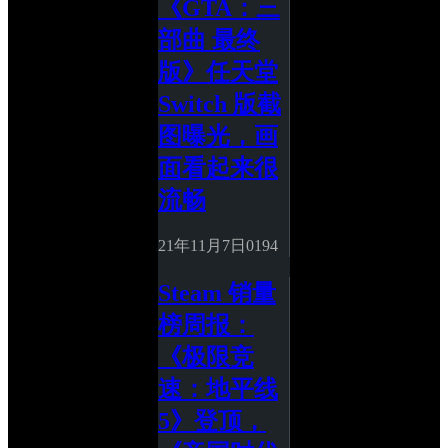
《GTA：三
部曲 最终
版》任天堂 
Switch 版截
图曝光，画
面看起来很
流畅
21年11月7日
0
194
Steam 销量
榜周报：
《极限竞
速：地平线 
5》登顶，