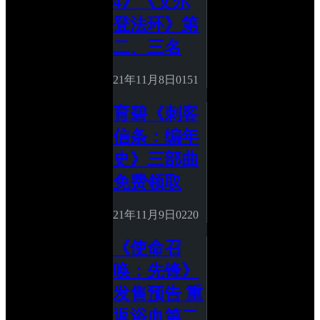
4》《艾尔
登法环》第
二、三名
21年11月8日
0
151
育碧《刺客
信条：编年
史》三部曲
免费领取
21年11月9日
0
220
《使命召
唤：先锋》
发售预告 重
返浴血第二