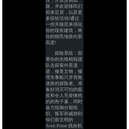
住，开设贸易线
路，并欢迎移民们
前来定居，以及更
多缤纷活动!通过
一些升级层来强化
你的现有建筑，将
你的殖民地推向新
高度!
探险系统：部
署你的先锋精锐团
队去探索外星遗
迹，修复文物，修
理失事船只并营救
迷路的探险者。准
备好消灭可怕的瘟
疫和令人毛骨悚然
的的孢子巢，同时
奋力抵御分裂组
织、叛军和威胁到
你们新文明的 
Aven Prime 残余机