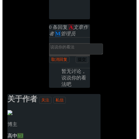
0 条回复 
A
文章作
者
M
管理员
取消回复
提交
暂无讨论，
说说你的看
法吧
关于作者
关注
私信
博主
高中
lv3