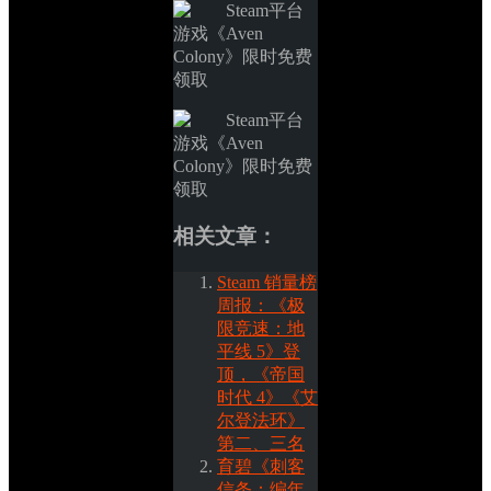
相关文章：
Steam 销量榜
周报：《极
限竞速：地
平线 5》登
顶，《帝国
时代 4》《艾
尔登法环》
第二、三名
育碧《刺客
信条：编年