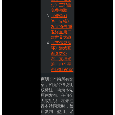
史》三部曲
免费领取
《使命召
唤：先锋》
发售预告 重
返浴血第二
次世界大战
《艾尔登法
环》游戏画
面参数公
布：支持光
追，但全平
台限制 60 帧
声明：
本站所有文
章，如无特殊说明
或标注，均为本站
原创发布。任何个
人或组织，在未征
得本站同意时，禁
止复制、盗用、采