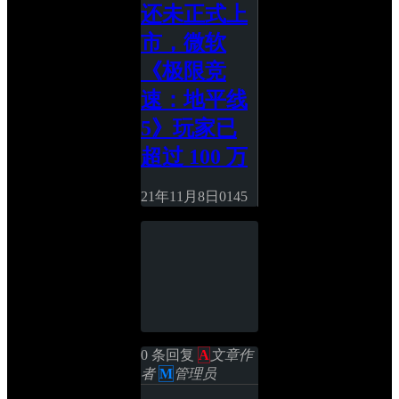
还未正式上
市，微软
《极限竞
速：地平线 
5》玩家已
超过 100 万
21年11月8日
0
145
0 条回复 
A
文章作
者
M
管理员