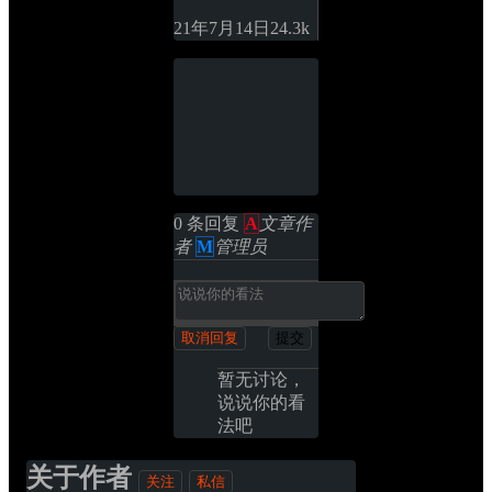
21年7月14日
2
4.3k
0 条回复 
A
文章作
者
M
管理员
取消回复
提交
暂无讨论，
说说你的看
法吧
关于作者
关注
私信