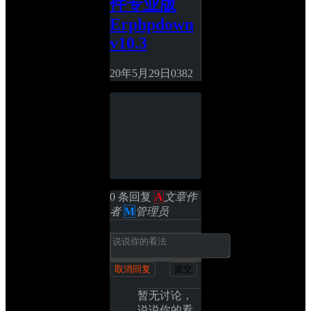
件专业版
Erphpdown 
v10.3
20年5月29日
0
382
0 条回复 
A
文章作
者
M
管理员
取消回复
提交
暂无讨论，
说说你的看