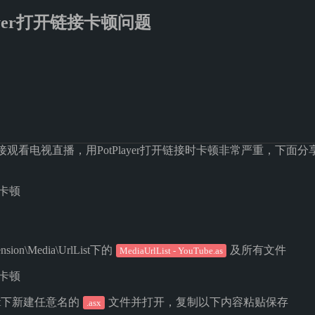
ayer打开链接卡顿问题
观看电视直播，用PotPlayer打开链接时卡顿非常严重，下面分享解决
on\Media\UrlList下的
及所有文件
MediaUrlList - YouTube.as
ist下新建任意名的
文件并打开，复制以下内容粘贴保存
.asx