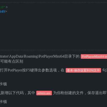
3.0"
> 
949
> 
 
trator\AppData\Roaming\PotPlayerMini64目录下的
PotPlayerMini64.i
可能有点区别
PotPlayer按F5键弹出参数选项，在
勾
基本-保存设置到INI文件
或新增以下代码，其中
为你刚创建的文件，保存退出即
admin.asx