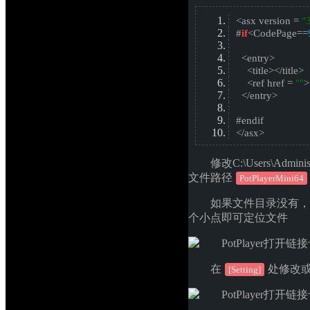
<asx version = 
"
#
if
<CodePage==
<entry> 
<title></title> 
<ref href = 
""
>
</entry> 
#endif 
</asx> 
修改C:\Users\Adminis
文件路径
PotPlayerMini64
如果文件目录没有，打开
个小点即可定位文件
在
处修改
[Setting]