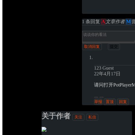
1 条回复 
A
文章作者
M
取消回复
提交
123
Guest
22年4月17日
请问打开PotPlaye
举报
置顶 
回复 
关于作者
关注
私信