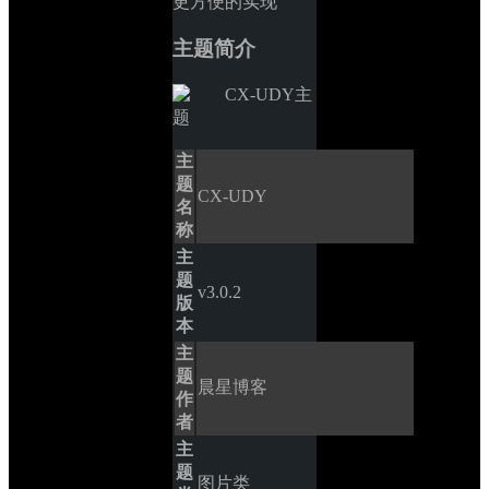
更方便的实现
主题简介
主
题
CX-UDY
名
称
主
题
v3.0.2
版
本
主
题
晨星博客
作
者
主
题
图片类