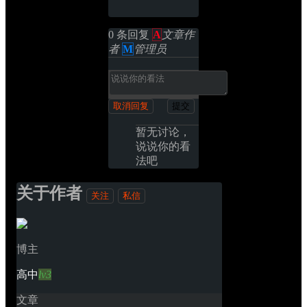
0 条回复 
A
文章作
者
M
管理员
取消回复
提交
暂无讨论，
说说你的看
法吧
关于作者
关注
私信
博主
高中
lv3
文章