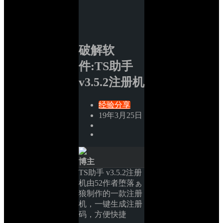
破解软
件:TS助手 
v3.5.2注册机
经验分享
19年3月25日
博主
TS助手 v3.5.2注册
机由52作者堕落ぁ
狼制作的一款注册
机，一键生成注册
码，方便快捷