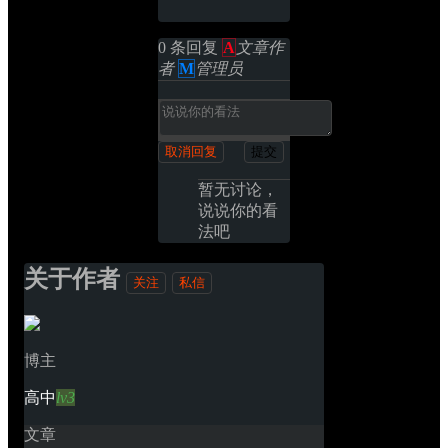
0 条回复 
A
文章作
者
M
管理员
取消回复
提交
暂无讨论，
说说你的看
法吧
关于作者
关注
私信
博主
高中
lv3
文章