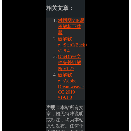
相关文章：
对啊网VIP课
程解析下载
器
破解软
件:StartIsBack++ 
v2.8.4
OneDrive文
件夹外链解
析 v1.27
破解软
件:Adobe 
Dreamweaver 
CC 2019 
v19.1.0
声明：
本站所有文
章，如无特殊说明
或标注，均为本站
原创发布。任何个