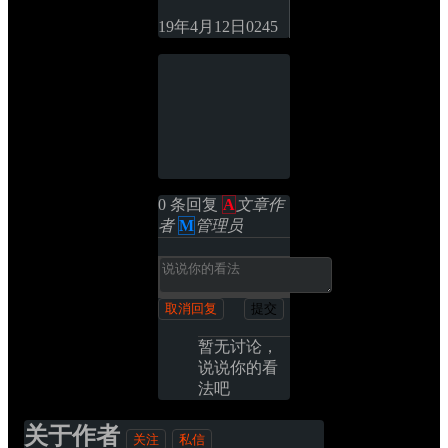
19年4月12日
0
245
0 条回复 
A
文章作
者
M
管理员
取消回复
提交
暂无讨论，
说说你的看
法吧
关于作者
关注
私信