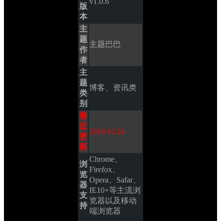
v1.0.6
版
本
主
题
主题巴巴
作
者
主
题
博客、资讯类
类
别
最
近
2018.10.24
更
新
Chrome、
浏
Firefox、
览
Opera、Safar、
器
IE10+等主流浏
支
览器以及移动
持
端浏览器