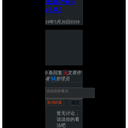
主题:Vieu 
v3.8.5
19年5月26日
0
319
0 条回复 
A
文章作
者
M
管理员
取消回复
提交
暂无讨论，
说说你的看
法吧