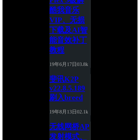
Flex 3破解
酷我音乐
VIP、无损
下载及AI智
能音效补丁
教程
19年6月17日
0
3.8k
斐讯K2P 
v22.8.5.189
刷入breed
19年8月13日
0
2.1k
无线网桥AP
发射模式、