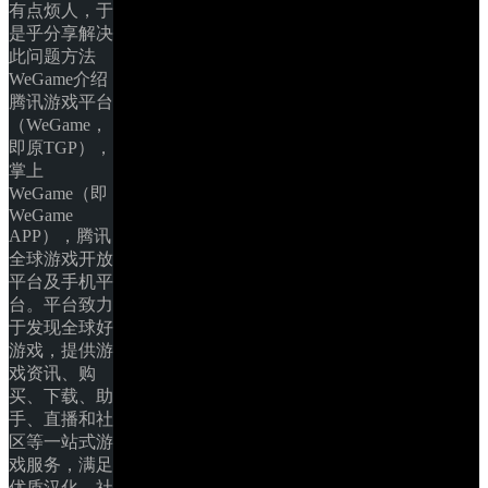
有点烦人，于
是乎分享解决
此问题方法 
WeGame介绍 
腾讯游戏平台
（WeGame，
即原TGP），
掌上
WeGame（即
WeGame 
APP），腾讯
全球游戏开放
平台及手机平
台。平台致力
于发现全球好
游戏，提供游
戏资讯、购
买、下载、助
手、直播和社
区等一站式游
戏服务，满足
优质汉化、社