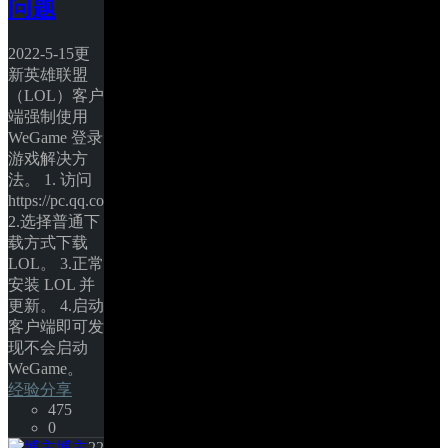
问题
2022-5-15更
新英雄联盟
（LOL）客户
端强制使用 
WeGame 登录
游戏解决方
法。 1. 访问 
https://pc.qq.com/detail/0/detail_6120.html。 
2.选择普通下
载方式下载 
LOL。 3.正常
安装 LOL 并
更新。 4.启动
客户端即可发
现不会启动 
WeGame。 
经验分享
475
0
博主
22