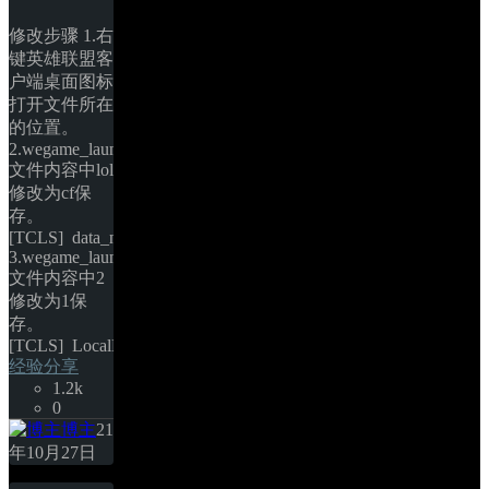
修改步骤 1.右
键英雄联盟客
户端桌面图标
打开文件所在
的位置。 
2.wegame_launch.ini
文件内容中lol
修改为cf保
存。 
[TCLS] data_name=cf 
3.wegame_launch.tmp
文件内容中2
修改为1保
存。 
[TCLS] LocalR=86 LastLoginMethod=1&… 
经验分享
1.2k
0
博主
21
年10月27日