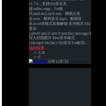
v1.7.0，支持QQ音乐无
损.mflac|.mgg，Tm格
式.tm0|.tm2|.tm3|.tm6、网易云音
乐.ncm、酷狗音乐.kgm、酷我音
乐.kwm等格式音频解锁 支持格式 QQ
音乐
(.qmc0/.qmc2/.qmc3/.qmcflac/.qmcogg/.tkm) 
写入封面图片 Moo音乐格式
(.bkcmp3/.bkcflac) QQ音乐Tm格式(… 
福利线报
3.2k
0
博主
20年12月7日