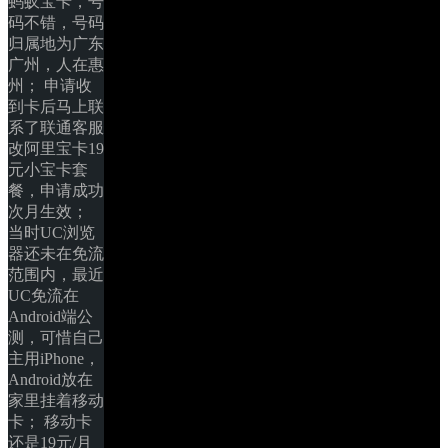
蚂蚁宝卡，号
码不错，号码
归属地为广东
广州，人在惠
州； 申请收
到卡后马上联
系了联通客服
改阿里宝卡19
元小宝卡套
餐，申请成功
次月生效； 
当时UC浏览
器还未在免流
范围内，最近
UC免流在
Android端公
测，可惜自己
主用iPhone，
Android放在
家里挂着移动
卡； 移动卡
还是19元/月