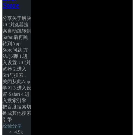
Store
分享关于解决
UC浏览器搜
索自动跳转到
Safari后再跳
转到App 
Store问题 方
法/步骤 1.进
入设置-UC浏
览器 2.进入
Siri与搜索，
关闭从此App
学习 3.进入设
置-Safari 4.进
入搜索引擎，
把百度搜索切
换成其他搜索
引擎 
经验分享
4.9k