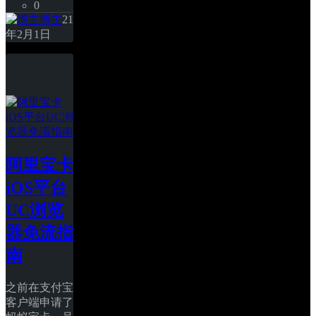
0
博主
21
年2月1日
阿里宝卡
iOS平台
UC浏览
器免流指
南
之前在支付宝
客户端申请了