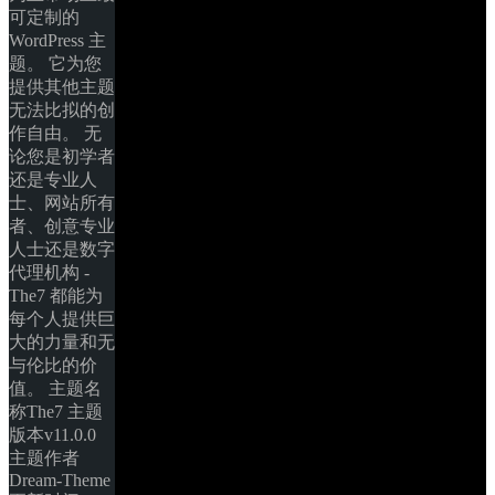
可定制的 
WordPress 主
题。 它为您
提供其他主题
无法比拟的创
作自由。 无
论您是初学者
还是专业人
士、网站所有
者、创意专业
人士还是数字
代理机构 - 
The7 都能为
每个人提供巨
大的力量和无
与伦比的价
值。 主题名
称The7 主题
版本v11.0.0 
主题作者
Dream-Theme 