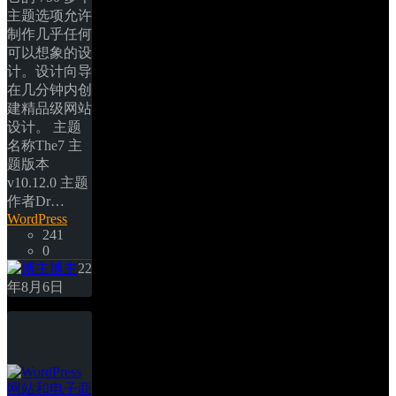
主题选项允许
制作几乎任何
可以想象的设
计。设计向导
在几分钟内创
建精品级网站
设计。 主题
名称The7 主
题版本
v10.12.0 主题
作者Dr… 
WordPress
241
0
博主
22
年8月6日