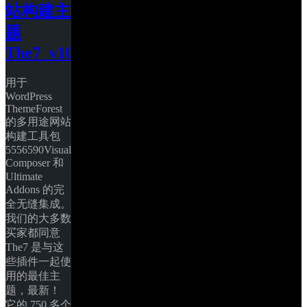
站构建主
题 
The7_v10.12.0
用于 
WordPress 
ThemeForest 
的多用途网站
构建工具包 
5556590Visual 
Composer 和 
Ultimate 
Addons 的完
全无缝集成。
我们的大多数
买家都同意 
The7 是与这
些插件一起使
用的最佳主
题，最新！ 
它的 750 多个