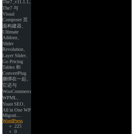
The7_v11.1.1。
The7 与 
Visual 
Composer 页
面构建器、
Ultimate 
Addons、
Slider 
Revolution、
Layer Slider、
Go Pricing 
Tables 和 
ConvertPlug 
捆绑在一起。
它还与 
WooCommerce、
WPML、
Yoast SEO、
All in One WP 
Migrati… 
WordPress
225
0