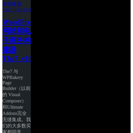
WordPress 
网站和电
子商务构
建器 
The7_v10.11.0
The7 与
WPBakery 
Page 
Builder（以前
的 Visual 
Composer）
和Ultimate 
Addons完全
无缝集成。我
们的大多数买
家都同意 