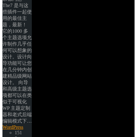
The7 是与这
些插件一起使
用的最佳主
题，最新！ 
它的1000 多
个主题选项允
许制作几乎任
何可以想象的
设计。设计向
导功能可让您
在几分钟内创
建精品级网站
设计。 向导
和高级主题选
项都可以在类
似于可视化 
WP 主题定制
器和老式后端
编辑模式下… 
WordPress
151