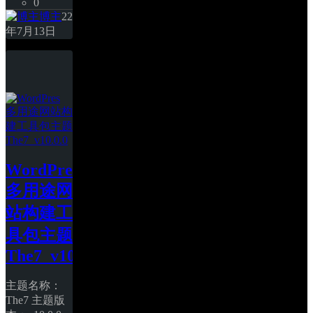
0
博主
22
年7月13日
WordPres 
多用途网
站构建工
具包主题 
The7_v10.0.0
主题名称：
The7 主题版