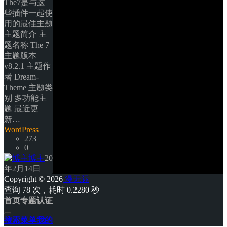
The7是与这
些插件一起使
用的最佳主题 
主题简介 主
题名称 The 7 
主题版本 
v8.2.1 主题作
者 Dream-
Theme 主题类
别 多功能主
题 最近更
新… 
WordPress
273
0
博主
20
年2月14日
Copyright © 2026
漫无际
查询 78 次，耗时 0.2280 秒 
首页
专题
认证
搜索
菜单
我的