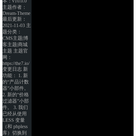
本：v10.0.0 
主题作者：
Dream-Theme 
最后更新：
2021-11-03 主
题分类：
CMS主题|博
客主题|商城
主题 主题官
网：
https://the7.io/ 
变更日志 新
功能： 1. 新
的“产品计数
器”小部件。 
2. 新的“价格
过滤器”小部
件。 3. 我们
已经从使用 
LESS 变量
（和 phpless 
库）切换到 