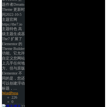
题作者Dream-
Theme 更新时
间2022-10-5 
主题官网
https://the7.io 
主题特色 高
级主题生成器 
The7 扩展了 
Elementor 的 
Theme Builder 
功能。它允许
自定义您网站
上几乎任何地
方。但与原版 
Elementor 不
同的是，您还
可以创建浮动
标题，… 
WordPress
226
0
博主
22