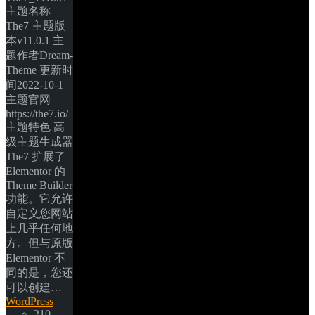
主题名称
The7 主题版
本v11.0.1 主
题作者Dream-
Theme 更新时
间2022-10-1 
主题官网
https://the7.io/ 
主题特色 高
级主题生成器 
The7 扩展了 
Elementor 的 
Theme Builder 
功能。它允许
自定义您网站
上几乎任何地
方。但与原版 
Elementor 不
同的是，您还
可以创建… 
WordPress
210