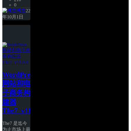
0
博主
22
年10月1日
WordPress 
网站和电
子商务构
建器 
The7_v11.0.0
The7 是迄今
为止市场上最