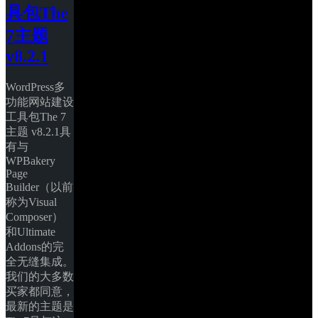
具包The 
7主题 
v8.2.1
WordPress多
功能网站建设
工具包The 7
主题 v8.2.1具
有与
WPBakery 
Page 
Builder（以前
称为Visual 
Composer）
和Ultimate 
Addons的完
全无缝集成。
我们的大多数
买家都同意，
最新的主题是