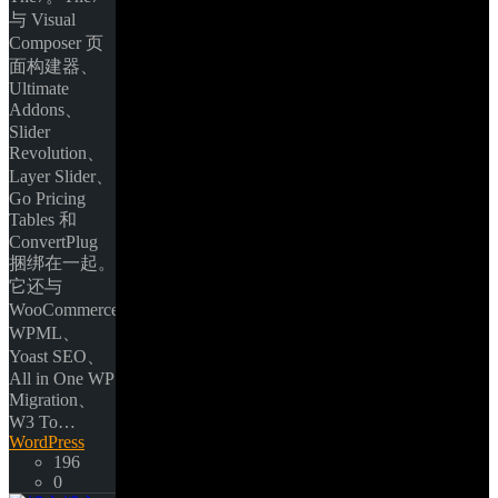
与 Visual 
Composer 页
面构建器、
Ultimate 
Addons、
Slider 
Revolution、
Layer Slider、
Go Pricing 
Tables 和 
ConvertPlug 
捆绑在一起。
它还与 
WooCommerce、
WPML、
Yoast SEO、
All in One WP 
Migration、
W3 To… 
WordPress
196
0