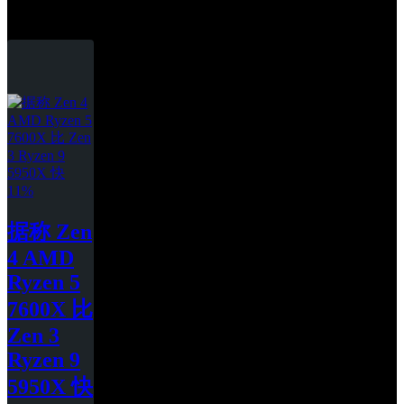
Ryzen 9 5950X
据称 Zen 
4 AMD 
Ryzen 5 
7600X 比 
Zen 3 
Ryzen 9 
5950X 快 