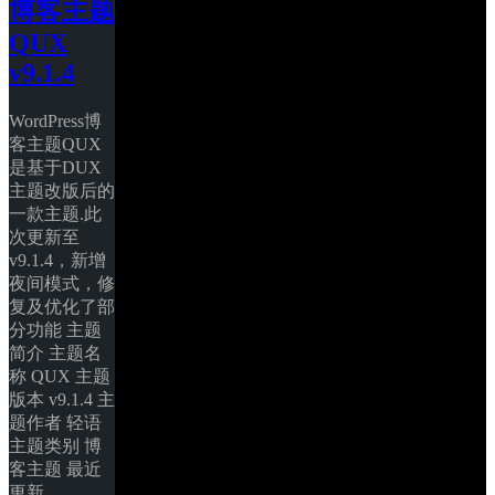
博客主题
QUX 
v9.1.4
WordPress博
客主题QUX
是基于DUX
主题改版后的
一款主题.此
次更新至
v9.1.4，新增
夜间模式，修
复及优化了部
分功能 主题
简介 主题名
称 QUX 主题
版本 v9.1.4 主
题作者 轻语 
主题类别 博
客主题 最近
更新 