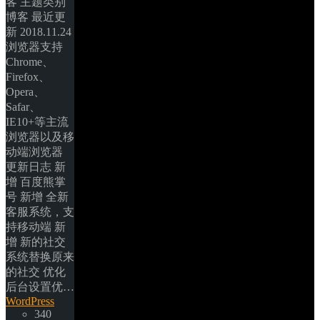
客 主题类别 
博客 最近更
新 2018.11.24 
浏览器支持 
Chrome、
Firefox、
Opera、
Safar、
IE10+等主流
浏览器以及移
动端浏览器 
更新日志 新
增 百度熊掌
号 新增 全新
客服系统，支
持移动端 新
增 新的社交
系统替换原来
的社交 优化 
后台设置优… 
WordPress
340