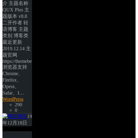
介 主题名称 
QUX Plus 主
题版本 v8.8 
二开作者 轻
语博客 主题
类别 博客类 
最近更新 
2019.12.14 主
题官网 
https://themebetter.com/ 
浏览器支持 
Chrome、
Firefox、
Opera、
Safar、I… 
WordPress
290
0
博主
19
年12月18日