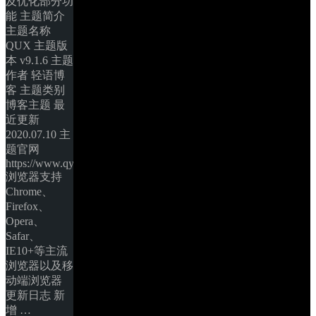
及优化部分功
能 主题简介 
主题名称 
QUX 主题版
本 v9.1.6 主题
作者 轻语博
客 主题类别 
博客主题 最
近更新 
2020.07.10 主
题官网 
https://www.qyblog.cn/ 
浏览器支持 
Chrome、
Firefox、
Opera、
Safar、
IE10+等主流
浏览器以及移
动端浏览器 
更新日志 新
增 … 