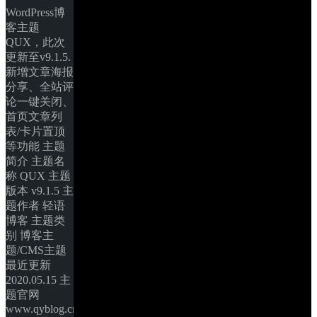
WordPress博
客主题
QUX，此次
更新至v9.1.5.
新增文章海报
分享、全站评
论一键关闭、
首页文章列
表/卡片置顶
等功能 主题
简介 主题名
称 QUX 主题
版本 v9.1.5 主
题作者 轻语
博客 主题类
别 博客主
题/CMS主题 
最近更新 
2020.05.15 主
题官网 
www.qyblog.cn 