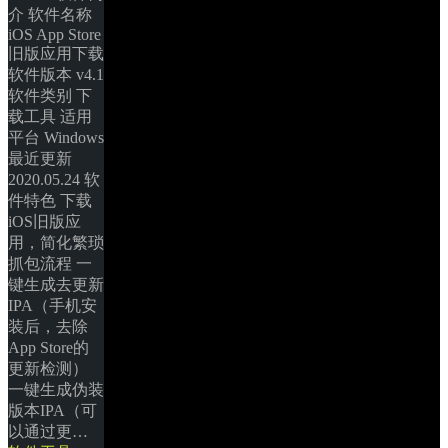
介 软件名称 
iOS App Store 
旧版应用下载 
软件版本 v4.1 
软件类别 下
载工具 适用
平台 Windows 
最近更新 
2020.05.24 软
件特色 下载
iOS旧版应
用，简化繁琐
抓包流程 一
键生成去更新
IPA（手机安
装后，去除
App Store的
更新检测） 
一键生成伪装
版本IPA（可
以通过更… 