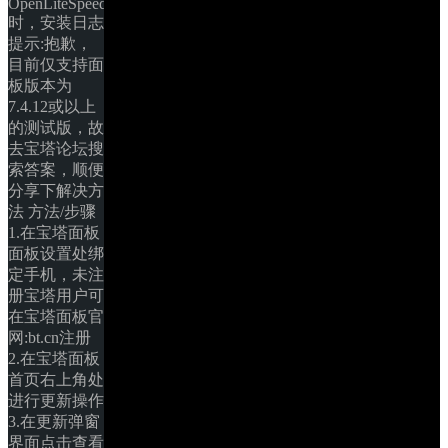
OpenLiteSpeed
时，安装日志
提示:抱歉，
目前仅支持面
板版本为
7.4.12或以上
的测试版，故
去宝塔论坛搜
索答案，顺便
分享下解决方
法 方法/步骤 
1.在宝塔面板
面板设置处绑
定手机，未注
册宝塔用户可
在宝塔面板官
网:bt.cn注册 
2.在宝塔面板
首页右上角处
进行更新操作 
3.在更新弹窗
界面点击查看