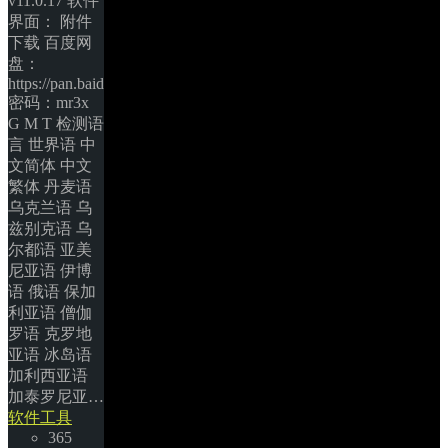
v11.0.17 软件
界面： 附件
下载 百度网
盘：
https://pan.baidu.com/s/1eSxfpyq 
密码：mr3x 
G M T 检测语
言 世界语 中
文简体 中文
繁体 丹麦语 
乌克兰语 乌
兹别克语 乌
尔都语 亚美
尼亚语 伊博
语 俄语 保加
利亚语 僧伽
罗语 克罗地
亚语 冰岛语 
加利西亚语 
加泰罗尼亚… 
软件工具
365