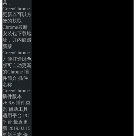
具，
GreenChrome
更新器可以方
便的获取
Chrome最新
安装包下载地
址，并内嵌最
新版
GreenChrome，
方便打造绿色
版可自动更新
的Chrome 插
件简介 插件
名称 
GreenChrome 
插件版本 
v6.6.6 插件类
别 辅助工具 
适用平台 PC
平台 最近更
新 2019.02.15 
更新日志 修