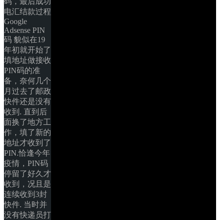
码，最后成功
电汇结款过程 
Google 
Adsense PIN
码 貌似在19
年初就开始了
填地址做接收
PIN码的准
备，奈何几个
月过去了邮政
快件还是没有
收到. 直到后
面换了地方工
作，填了新的
地址才收到了
PIN.恰逢今年
疫情，PIN码
停留了好久才
收到，况且是
连续收到3封
快件. 当时并
没有快递员打