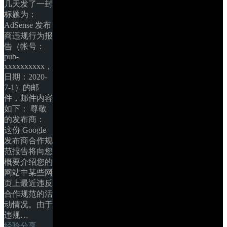
几天发了一封
标题为：
AdSense 发布
商违规行为报
告（帐号：
pub-
xxxxxxxxxx，
日期：2020-
7-1）的邮
件，邮件内容
如下： 尊敬
的发布商： 
这份 Google 
发布商合作规
范报告将向您
概要介绍您的
网站中某些网
页上最近违反
合作规范的活
动情况。由于
违规… 
经验分享