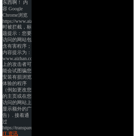
东西啊！ 内
容 Google 
Chrome浏览
https://www.aizhan.com
时被拦截，标
题提示：您要
访问的网站包
含有害程序；
内容提示为：
www.aizhan.com 
上的攻击者可
能会试图骗您
安装有损浏览
体验的程序
（例如更改您
的主页或在您
访问的网站上
显示额外的广
告）. 接着通
过
https://transparencyreport.googl… 
IT 资讯