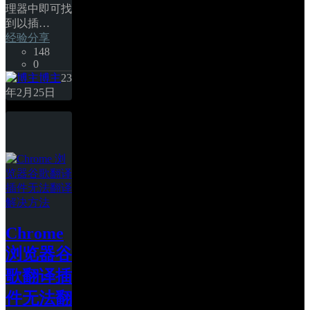
理器中即可找
到以插… 
经验分享
148
0
博主
23
年2月25日
Chrome 
浏览器谷
歌翻译插
件无法翻