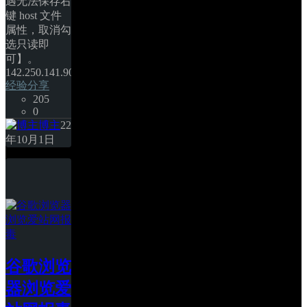
遇无法保存右
键 host 文件
属性，取消勾
选只读即
可】。 
142.250.141.90 translate.googleapis.com&nbs… 
经验分享
205
0
博主
22
年10月1日
谷歌浏览
器浏览爱