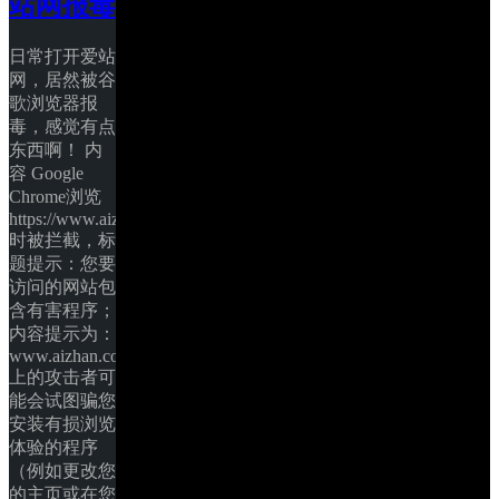
站网报毒
日常打开爱站
网，居然被谷
歌浏览器报
毒，感觉有点
东西啊！ 内
容 Google 
Chrome浏览
https://www.aizhan.com
时被拦截，标
题提示：您要
访问的网站包
含有害程序；
内容提示为：
www.aizhan.com 
上的攻击者可
能会试图骗您
安装有损浏览
体验的程序
（例如更改您
的主页或在您