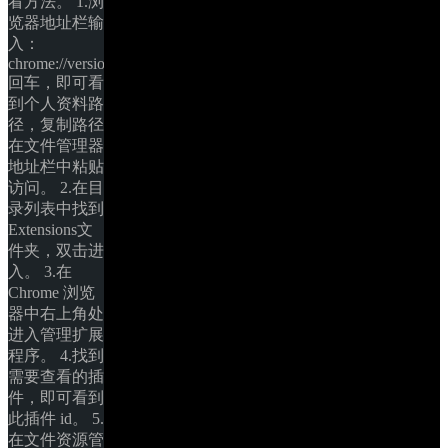
看方法。 1.浏
览器地址栏输
入：
chrome://version
回车，即可看
到个人资料路
径，复制路径
在文件管理器
地址栏中粘贴
访问。 2.在目
录列表中找到
Extensions文
件夹，双击进
入。 3.在 
Chrome 浏览
器中右上角处
进入管理扩展
程序。 4.找到
需要查看的插
件，即可看到
此插件 id。 5.
在文件资源管