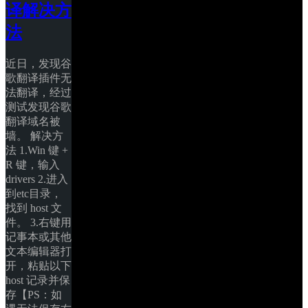
译解决方
法
近日，发现谷
歌翻译插件无
法翻译，经过
测试发现谷歌
翻译域名被
墙。 解决方
法 1.Win 键 + 
R 键，输入
drivers 2.进入
到etc目录，
找到 host 文
件。 3.右键用
记事本或其他
文本编辑器打
开，粘贴以下 
host 记录并保
存【PS：如