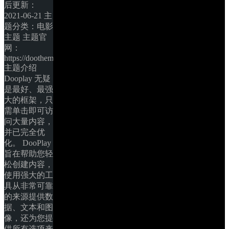
后更新：
2021-06-21 主
题分类：电影
主题 主题官
网：
https://doothemes.com/ 
主题介绍 
Dooplay 无疑
是最好、最强
大的框架，只
需单击即可访
问大量内容，
并已完全优
化。 DooPlay
旨在帮助您轻
松创建内容，
使用强大的工
具从非常可靠
的来源提供数
据、文本和图
像，还为您提
供所有选项来