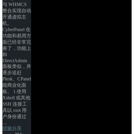
与 WHMCS 
整合实现自动
开通虚拟主
机。
CyberPanel 在
功能和易用方
面已经非常完
善了，功能上
和 
DirectAdmin 
面板类似，并
逐步追赶 
Plesk、CPanel 
能商业化面
板。 1.使用 
Xshell 或其他 
SSH 连接工
具以 root 用
户身份通过​​ 
… 
经验分享