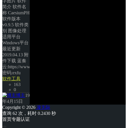
字图片 软件
简介 软件名
称 CaesiumPH 
软件版本 
v0.9.5 软件类
别 图像处理 
适用平台 
Windows平台 
最近更新 
2019.04.13 附
件下载 蓝奏
云:https://www.lanzous.com/i3s779e 
密码:exfu 
软件工具
163
0
博主
19
年4月15日
Copyright © 2026
漫无际
查询 62 次，耗时 0.2430 秒 
首页
专题
认证