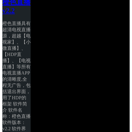
橙色直播
v2.2
橙色直播具有
超清电视直播
源，超越【电
视家】、【小
微直播】、
【HDP直
播】、【电视
直播】等所有
电视直播APP
的清晰度,全
程无广告，包
括退出界面，
用了HDP的
框架 软件简
介 软件名
称：橙色直播 
软件版本：
v2.2 软件界