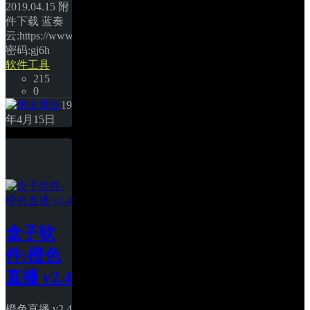
2019.04.15 附
件下载 蓝奏
云:https://www.lanzous.com/i3sa3uj 
密码:gj6h 
软件工具
215
0
博主
19
年4月15日
盒子软
件:橙色
直播 v2.4
橙色直播 v2.4