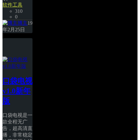
软件工具
310
0
博主
19
年2月25日
口袋电视
v1.0新年
版
口袋电视是一
款全程无广
告，超高清直
播，非常稳定