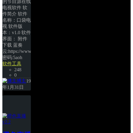
的节目源在线
电视软件 软
件简介 软件
名称：口袋电
视 软件版
本：v1.0 软件
界面： 附件
下载 蓝奏
云:https://www.lanzous.com/i31oncd 
密码:5aoh 
软件工具
248
0
博主
19
年1月31日