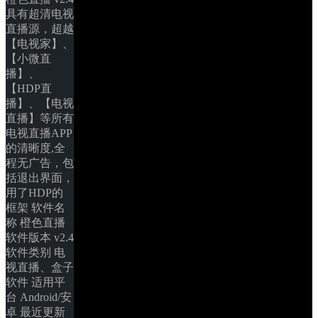
具有超清电视
直播源，超越
【电视家】、
【小微直
播】、
【HDP直
播】、【电视
直播】等所有
电视直播APP
的清晰度,全
程无广告，包
括退出界面，
用了HDP的
框架 软件名
称 橙色直播 
软件版本 v2.4 
软件类别 电
视直播、盒子
软件 适用平
台 Android/安
卓 最近更新 