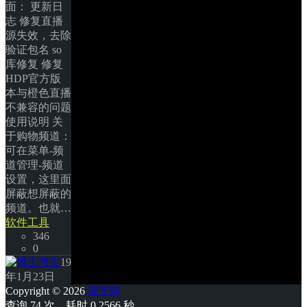
面： 更新日
志 修复直播
源失效，去除
验证包名 so
库修复 修复
HDP官方版
本与橙色直播
不兼容的问题 
使用说明 关
于购物频道： 
可在菜单-频
道管理-频道
设置，这里面
屏蔽想屏蔽的
频道。也就… 
软件工具
346
0
博主
19
年1月23日
Copyright © 2026
漫无际
查询 74 次，耗时 0.2566 秒 