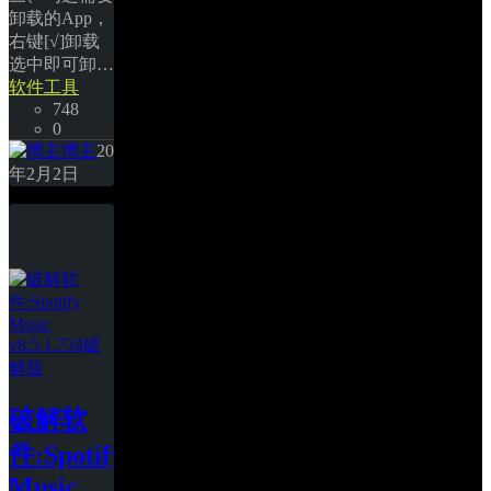
卸载的App，
右键[√]卸载
选中即可卸… 
软件工具
748
0
博主
20
年2月2日
破解软
件:Spotify 
Music 