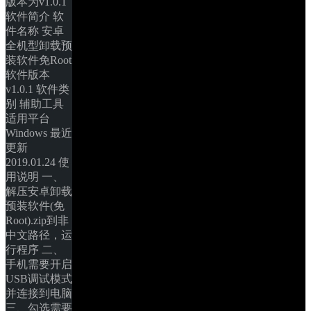
版本为v1.0.1 
软件简介 软
件名称 安卓
全机型卸载预
装软件免Root 
软件版本 
v1.0.1 软件类
别 辅助工具 
适用平台 
Windows 最近
更新 
2019.01.24 使
用说明 一、
解压安卓卸载
预装软件(免
Root).zip到非
中文路径，运
行程序 二、
手机需要开启
USB调试模式
并连接到电脑 
三、勾选需要