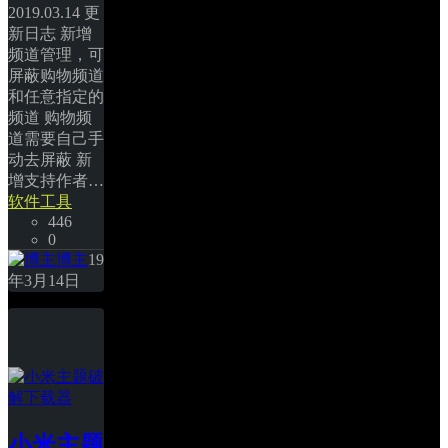
2019.03.14 更
新日志 新增
频道管理，可
屏蔽购物频道
和任意指定的
频道 购物频
道需要自己手
动去屏蔽 新
增支持作者… 
软件工具
446
0
博主
19
年3月14日
小米主题