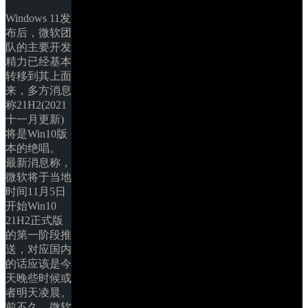
Windows 11发
布后，微软团
队的主要开发
精力已经基本
转移到其上面
来，多方消息
称21H2(2021
十一月更新)
将是Win10版
本的绝唱。 
最新消息称，
微软将于当地
时间11月5日
开始Win10 
21H2正式版
的第一阶段推
送，对应国内
的话应该是今
天晚些时候或
者明天凌晨。 
前不久，微软