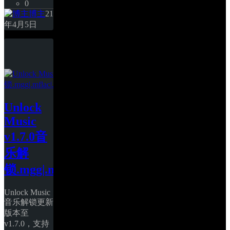
0
博主
21
年4月5日
Unlock 
Music 
v1.7.0音
乐解
锁.mgg|.mflac|.ncm|.kwm|.kgm|.xm
Unlock Music
音乐解锁更新
版本至
v1.7.0，支持