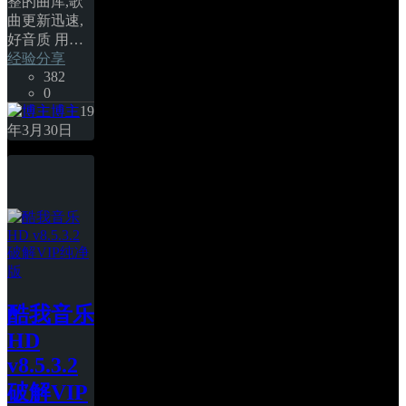
整的曲库,歌
曲更新迅速,
好音质 用… 
经验分享
382
0
博主
19
年3月30日
酷我音乐
HD 
v8.5.3.2 
破解VIP