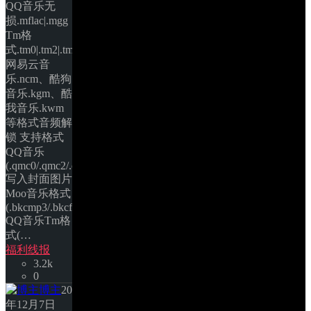
QQ音乐无
损.mflac|.mgg，
Tm格
式.tm0|.tm2|.tm3|.tm6、
网易云音
乐.ncm、酷狗
音乐.kgm、酷
我音乐.kwm
等格式音频解
锁 支持格式 
QQ音乐
(.qmc0/.qmc2/.qmc3/.qmcflac/.qmcogg/.tkm) 
写入封面图片 
Moo音乐格式
(.bkcmp3/.bkcflac) 
QQ音乐Tm格
式(… 
福利线报
3.2k
0
博主
20
年12月7日