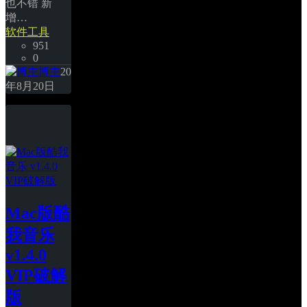
也不错 新
增… 
软件工具
951
0
博主
20
年8月20日
Mac版酷
我音乐 
v1.4.0 
VIP破解
版