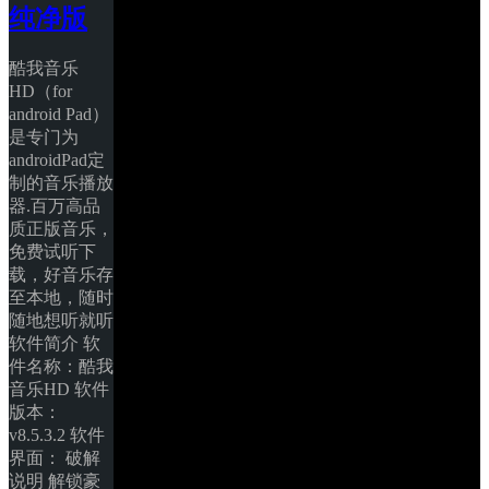
纯净版
酷我音乐
HD（for 
android Pad）
是专门为
androidPad定
制的音乐播放
器.百万高品
质正版音乐，
免费试听下
载，好音乐存
至本地，随时
随地想听就听 
软件简介 软
件名称：酷我
音乐HD 软件
版本：
v8.5.3.2 软件
界面： 破解
说明 解锁豪