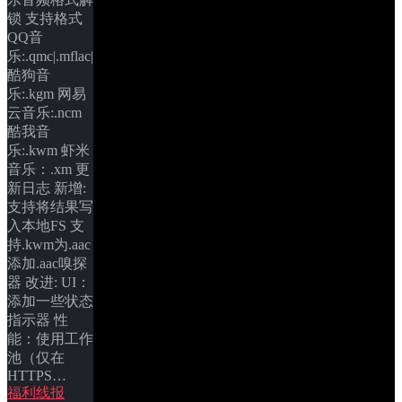
锁 支持格式 
QQ音
乐:.qmc|.mflac|.mgg 
酷狗音
乐:.kgm 网易
云音乐:.ncm 
酷我音
乐:.kwm 虾米
音乐：.xm 更
新日志 新增: 
支持将结果写
入本地FS 支
持.kwm为.aac 
添加.aac嗅探
器 改进: UI：
添加一些状态
指示器 性
能：使用工作
池（仅在
HTTPS… 
福利线报