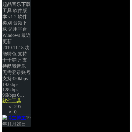
超品音乐下载
工具 软件版
本 v1.2 软件
类别 音频下
载 适用平台 
Windows 最近
更新 
2019.11.18 功
能特色 支持
千千静听 支
持酷我音乐 
无需登录账号 
支持320kbps 
192kbps 
128kbps 
96kbps 6… 
软件工具
295
0
博主
19
年11月20日