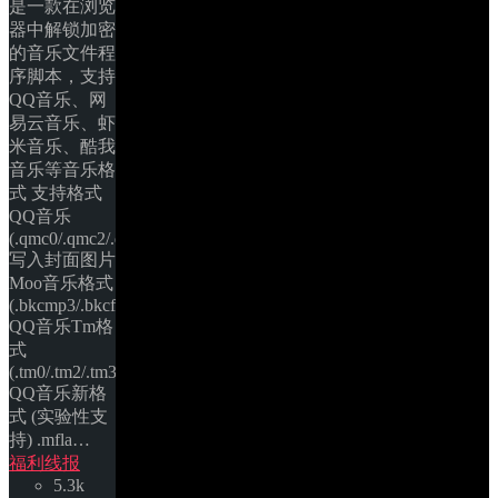
是一款在浏览
器中解锁加密
的音乐文件程
序脚本，支持
QQ音乐、网
易云音乐、虾
米音乐、酷我
音乐等音乐格
式 支持格式 
QQ音乐 
(.qmc0/.qmc2/.qmc3/.qmcflac/.qmcogg/.tkm) 
写入封面图片 
Moo音乐格式 
(.bkcmp3/.bkcflac) 
QQ音乐Tm格
式 
(.tm0/.tm2/.tm3/.tm6) 
QQ音乐新格
式 (实验性支
持) .mfla… 
福利线报
5.3k