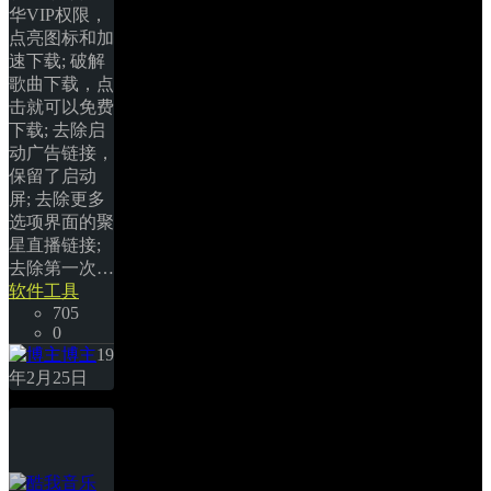
华VIP权限，
点亮图标和加
速下载; 破解
歌曲下载，点
击就可以免费
下载; 去除启
动广告链接，
保留了启动
屏; 去除更多
选项界面的聚
星直播链接; 
去除第一次… 
软件工具
705
0
博主
19
年2月25日