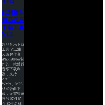
酷我音乐
超品音乐
下载工具 
V1.2
超品音乐下载
工具 V1.2由
52破解作者
iPhone8Plus制
作的一款酷我
音乐下载利
器，支持
AAC、
WMA、MP3
格式歌曲下
载，无需登录
账号 软件简
介 软件名称 