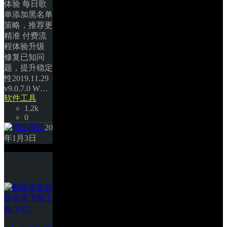
体验 每日歌
单添加黑名单
策略，推荐更
精准 付费流
程体验升级 
修复已知问
题，提升稳定
性2019.11.29 
v9.0.7.0 W… 
软件工具
1.2k
0
博主
20
年1月3日