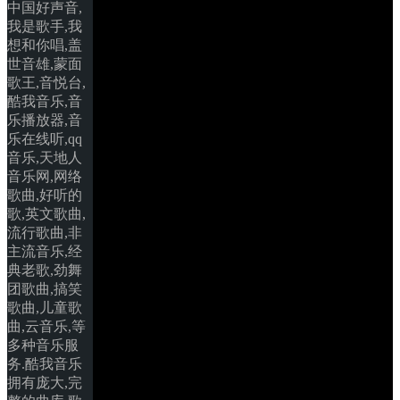
中国好声音,
我是歌手,我
想和你唱,盖
世音雄,蒙面
歌王,音悦台,
酷我音乐,音
乐播放器,音
乐在线听,qq
音乐,天地人
音乐网,网络
歌曲,好听的
歌,英文歌曲,
流行歌曲,非
主流音乐,经
典老歌,劲舞
团歌曲,搞笑
歌曲,儿童歌
曲,云音乐,等
多种音乐服
务.酷我音乐
拥有庞大,完