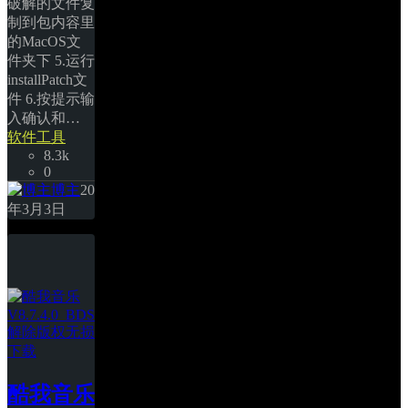
破解的文件复
制到包内容里
的MacOS文
件夹下 5.运行
installPatch文
件 6.按提示输
入确认和… 
软件工具
8.3k
0
博主
20
年3月3日
酷我音乐