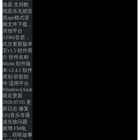
放器.支持酷
我音乐无损音
质ape格式音
频文件下载，
其他平台
320kb音质，
此次更新版本
至v1.5 软件简
介 软件名称 
Morin 软件版
本 v2.4.1 软件
类别 听歌软
件 适用平台 
Windows|Android 
最近更新 
2020.07.05 更
新日志 修复 
QQ音乐等通
道失效问题 
新增 FM电
台，听听故事