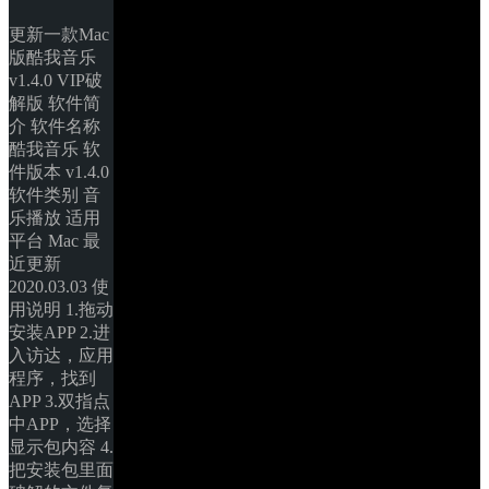
更新一款Mac
版酷我音乐 
v1.4.0 VIP破
解版 软件简
介 软件名称 
酷我音乐 软
件版本 v1.4.0 
软件类别 音
乐播放 适用
平台 Mac 最
近更新 
2020.03.03 使
用说明 1.拖动
安装APP 2.进
入访达，应用
程序，找到
APP 3.双指点
中APP，选择
显示包内容 4.
把安装包里面