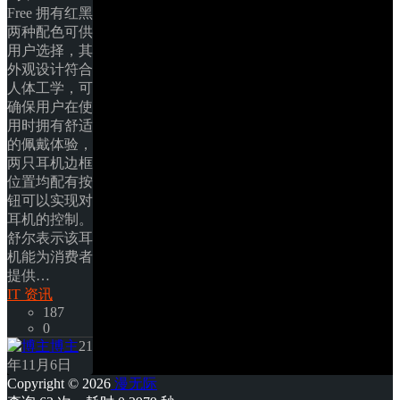
Free 拥有红黑
两种配色可供
用户选择，其
外观设计符合
人体工学，可
确保用户在使
用时拥有舒适
的佩戴体验，
两只耳机边框
位置均配有按
钮可以实现对
耳机的控制。 
舒尔表示该耳
机能为消费者
提供… 
IT 资讯
187
0
博主
21
年11月6日
Copyright © 2026
漫无际