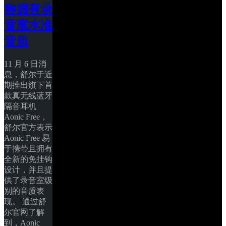
称拥有录
音室水准
音质
11 月 6 日消
息，舒尔于近
期推出旗下首
款真无线蓝牙
隔音耳机 
Aonic Free，
舒尔官方表示 
Aonic Free 易
于携带且拥有
全新的免挂钩
设计，并且提
供了录音室级
别的音质表
现。 通过舒
尔官网了解
到，Aonic 