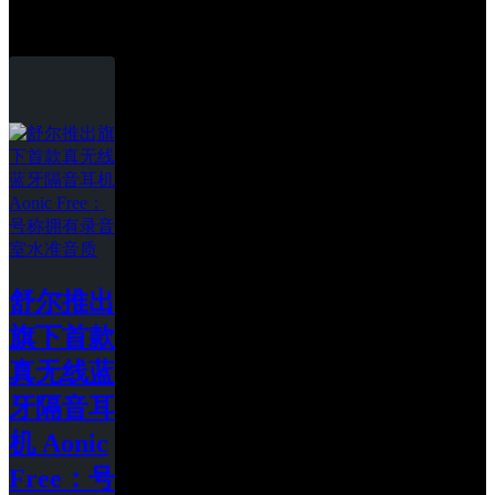
舒尔
舒尔推出
旗下首款
真无线蓝
牙隔音耳
机 Aonic 
Free：号