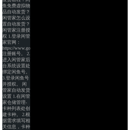
鱼免费虚拟物
品自动发货？
闲管家怎么设
置自动发货？ 
闲管家注册授
权 1.登录闲管
家官网：
https://www.goofish.pro/ 
注册账号。 2.
进入闲管家后
台系统设置处
绑定闲鱼号。 
3.登录闲鱼号
并授权。 闲
管家自动发货
设置 1.在闲管
家仓储管理-
卡种列表处创
建卡种。 2.根
据需求填写相
关信息，卡种