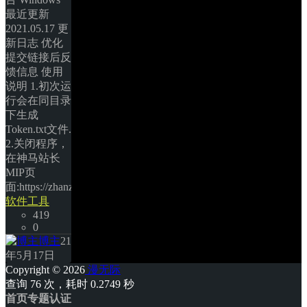
最近更新 
2021.05.17 更
新日志 优化
提交链接后反
馈信息 使用
说明 1.初次运
行会在同目录
下生成
Token.txt文件. 
2.关闭程序，
在神马站长
MIP页
面:https://zhanzhang.sm.cn/open/m… 
软件工具
419
0
博主
21
年5月17日
Copyright © 2026
漫无际
查询 76 次，耗时 0.2749 秒 
首页
专题
认证