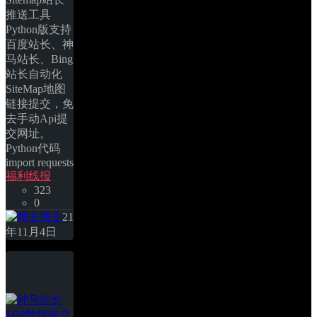
推送工具
Python版支持
百度站长、神
马站长、Bing
站长自动化
SiteMap地图
链接提交，免
去手动Api提
交网址。 
Python代码 
import requests import re def bing(urls): … 
福利线报
323
0
博主
21
年11月4日